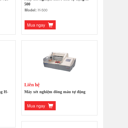
500
Model:
H-500
Mua ngay
Liên hệ
ng H-
Máy xét nghiệm đông máu tự động
Mua ngay