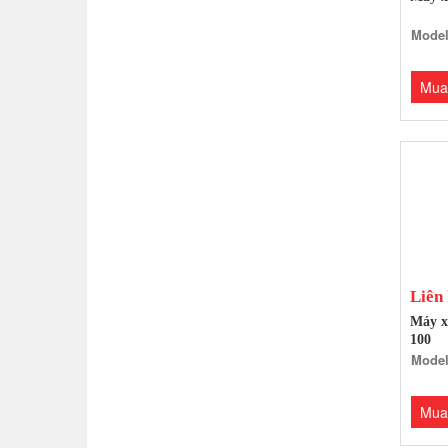
Model
Mua
Liên
Máy x
100
Model
Mua