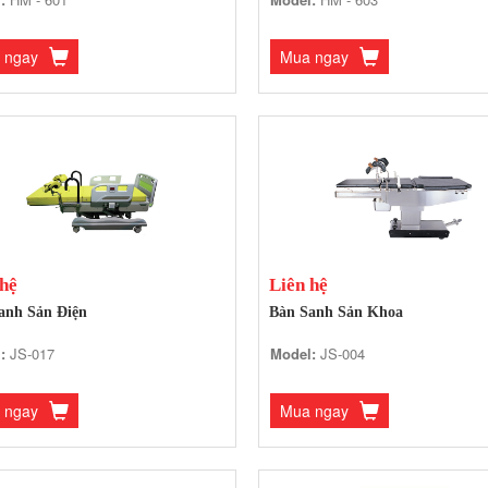
 ngay
Mua ngay
 hệ
Liên hệ
anh Sản Điện
Bàn Sanh Sản Khoa
:
JS-017
Model:
JS-004
 ngay
Mua ngay