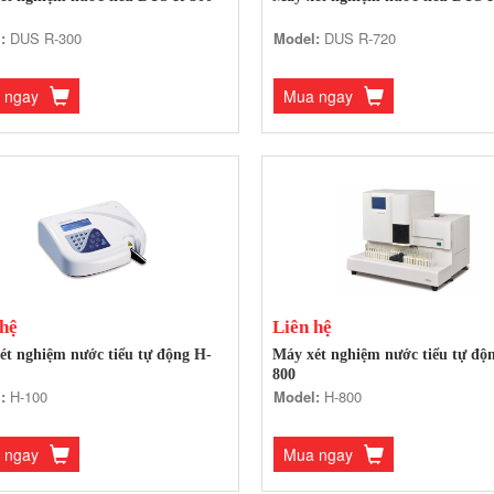
:
DUS R-300
Model:
DUS R-720
 ngay
Mua ngay
 hệ
Liên hệ
ét nghiệm nước tiểu tự động H-
Máy xét nghiệm nước tiểu tự độ
800
:
H-100
Model:
H-800
 ngay
Mua ngay