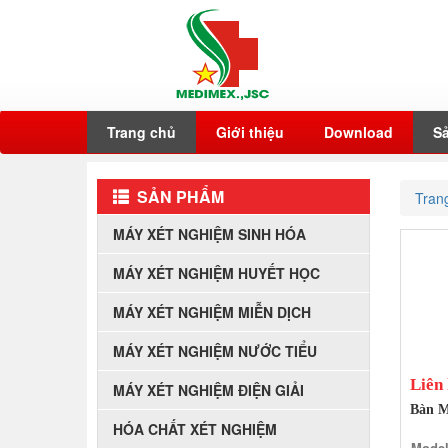
Trang chủ
Giới thiệu
Download
S
SẢN PHẨM
Tran
MÁY XÉT NGHIỆM SINH HÓA
MÁY XÉT NGHIỆM HUYẾT HỌC
MÁY XÉT NGHIỆM MIỄN DỊCH
MÁY XÉT NGHIỆM NƯỚC TIỂU
Liên
MÁY XÉT NGHIỆM ĐIỆN GIẢI
Bàn M
HÓA CHẤT XÉT NGHIỆM
Model