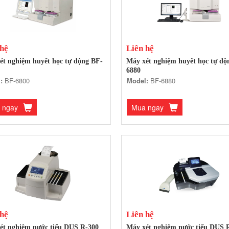
 hệ
Liên hệ
ét nghiệm huyết học tự động BF-
Máy xét nghiệm huyết học tự độ
6880
:
BF-6800
Model:
BF-6880
 ngay
Mua ngay
 hệ
Liên hệ
ét nghiệm nước tiểu DUS R-300
Máy xét nghiệm nước tiểu DUS 