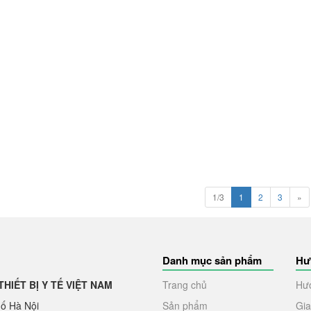
1/3
1
2
3
»
Danh mục sản phẩm
Hư
IẾT BỊ Y TẾ VIỆT NAM
Trang chủ
Hư
hố Hà Nội
Sản phẩm
Gia