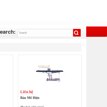
earch:
Liên hệ
Bàn Mổ Điện
Model:
HM-603II