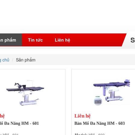
S
ản phẩm
Tin tức
Liên hệ
g chủ
Sản phẩm
 hệ
Liên hệ
ổ Đa Năng HM - 601
Bàn Mổ Đa Năng HM - 603
:
HM - 601
Model:
HM - 603