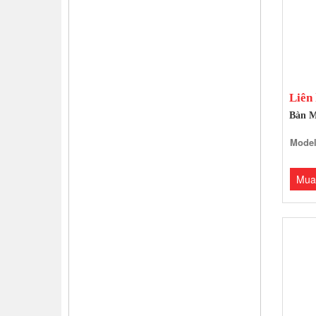
Liên
Bàn M
Model
Mua