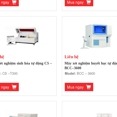
 ngay
Mua ngay
 hệ
Liên hệ
ét nghiệm sinh hóa tự động CS –
Máy xét nghiệm huyết học tự độ
BCC–3600
:
CS –T300
Model:
BCC – 3600
 ngay
Mua ngay