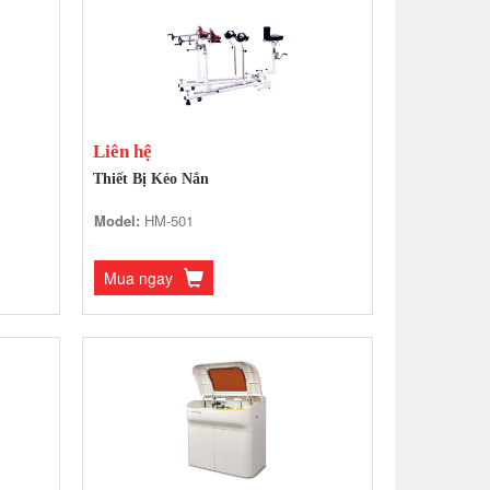
Liên hệ
Thiết Bị Kéo Nắn
Model:
HM-501
Mua ngay