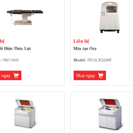
 hệ
Liên hệ
ổ Điện Thủy Lực
Máy tạo Oxy
:
HM-700S
Model:
IRC5LXO2AW
 ngay
Mua ngay